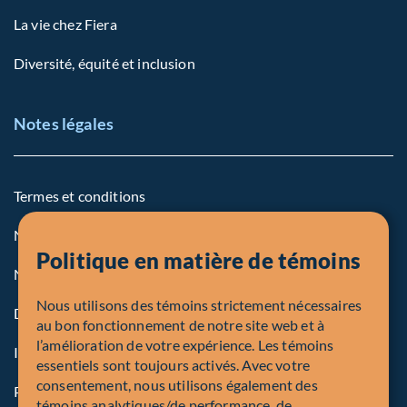
La vie chez Fiera
Diversité, équité et inclusion
Notes légales
Termes et conditions
Notre politique sur les témoins
Politique en matière de témoins
Note légale aux personnes des États-Unis
Nous utilisons des témoins strictement nécessaires
Dénonciation
au bon fonctionnement de notre site web et à
l’amélioration de votre expérience. Les témoins
Inscriptions et autorités
essentiels sont toujours activés. Avec votre
consentement, nous utilisons également des
Procédure de plainte en bref
témoins analytiques/de performance, de