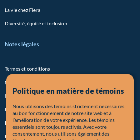
La vie chez Fiera
Diversité, équité et inclusion
Notes légales
Termes et conditions
Notre politique sur les témoins
Politique en matière de témoins
Note légale aux personnes des États-Unis
Nous utilisons des témoins strictement nécessaires
Dénonciation
au bon fonctionnement de notre site web et à
l’amélioration de votre expérience. Les témoins
Inscriptions et autorités
essentiels sont toujours activés. Avec votre
consentement, nous utilisons également des
Procédure de plainte en bref