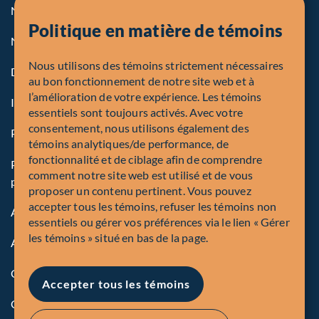
Notre politique sur les témoins
Politique en matière de témoins
Note légale aux personnes des États-Unis
Nous utilisons des témoins strictement nécessaires
Dénonciation
au bon fonctionnement de notre site web et à
l’amélioration de votre expérience. Les témoins
Inscriptions et autorités
essentiels sont toujours activés. Avec votre
consentement, nous utilisons également des
Procédure de plainte en bref
témoins analytiques/de performance, de
fonctionnalité et de ciblage afin de comprendre
Politique mondiale sur la protection des renseignements
comment notre site web est utilisé et de vous
personnels de Corporation Fiera Capital
proposer un contenu pertinent. Vous pouvez
accepter tous les témoins, refuser les témoins non
Accessibilité
essentiels ou gérer vos préférences via le lien « Gérer
les témoins » situé en bas de la page.
Avis de sécurité
Conformité
Accepter tous les témoins
Gérer les témoins