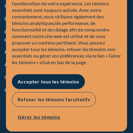
l’amélioration de votre expérience. Les témoins
Inscriptions et autorités
essentiels sont toujours activés. Avec votre
consentement, nous utilisons également des
Procédure de plainte en bref
témoins analytiques/de performance, de
fonctionnalité et de ciblage afin de comprendre
Politique mondiale sur la protection des renseignements
comment notre site web est utilisé et de vous
personnels de Corporation Fiera Capital
proposer un contenu pertinent. Vous pouvez
accepter tous les témoins, refuser les témoins non
Accessibilité
essentiels ou gérer vos préférences via le lien « Gérer
les témoins » situé en bas de la page.
Avis de sécurité
Conformité
Accepter tous les témoins
Gérer les témoins
Refuser les témoins facultatifs
Gérer les témoins
EN
FR
© Corporation Fiera Capital