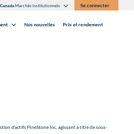
Se connecter
Canada
Marchés institutionnels
ment
Nos nouvelles
Prix et rendement
tion d’actifs PineStone Inc. agissant à titre de sous-