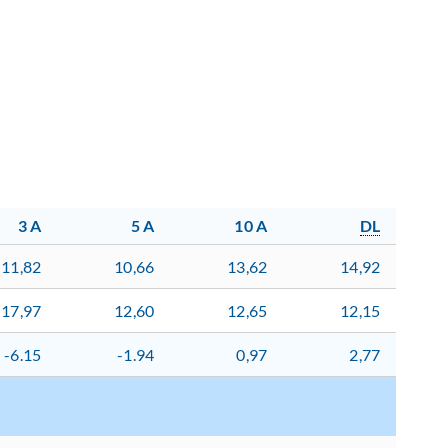
3 A
5 A
10 A
DL
11,82
10,66
13,62
14,92
17,97
12,60
12,65
12,15
-6.15
-1.94
0,97
2,77