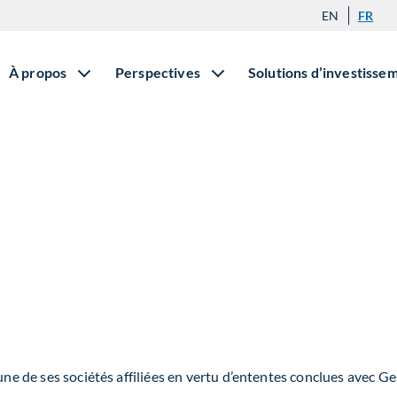
EN
FR
À propos
Perspectives
Solutions d’investisse
une de ses sociétés affiliées en vertu d’ententes conclues avec Ges