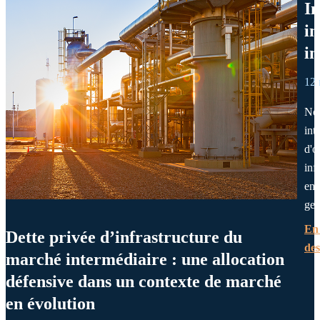
In
in
in
12 
Not
int
d'o
inf
en 
ges
En 
Dette privée d’infrastructure du
des
marché intermédiaire : une allocation
défensive dans un contexte de marché
en évolution