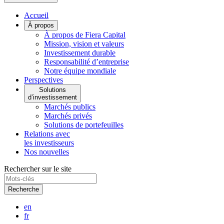
Accueil
À propos
À propos de Fiera Capital
Mission, vision et valeurs
Investissement durable
Responsabilité d’entreprise
Notre équipe mondiale
Perspectives
Solutions
d’investissement
Marchés publics
Marchés privés
Solutions de portefeuilles
Relations avec
les investisseurs
Nos nouvelles
Rechercher sur le site
Recherche
en
fr