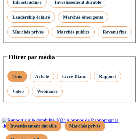
Infrastructure
Investissement durable
Leadership éclairé
Marchés émergents
Marchés privés
Marchés publics
Revenu fixe
Filtrer par média
Tous
Article
Livre Blanc
Rapport
Vidéo
Webinaire
Investissement durable
Marchés privés