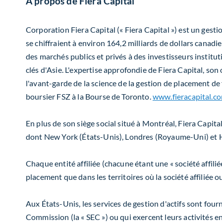
À propos de Fiera Capital
Corporation Fiera Capital (« Fiera Capital ») est un gest
se chiffraient à environ 164,2 milliards de dollars canad
des marchés publics et privés à des investisseurs institu
clés d'Asie. L'expertise approfondie de Fiera Capital, son 
l'avant-garde de la science de la gestion de placement de 
boursier FSZ à la Bourse de
Toronto
.
www.fieracapital.c
En plus de son siège social situé à Montréal, Fiera Capit
dont
New York
(États-Unis), Londres (Royaume-Uni) et
Chaque entité affiliée (chacune étant une « société affili
placement que dans les territoires où la société affiliée o
Aux États-Unis, les services de gestion d'actifs sont
fourn
Commission (la « SEC ») ou qui exercent leurs activités e