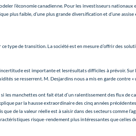
emodeler l’économie canadienne. Pour les investisseurs nationaux
que plus faible, d’une plus grande diversification et d’une assis
n
e type de transition. La société est en mesure d’offrir des
solut
incertitude
est
importante
et
les
résultats difficiles à prévoir. Su
quidités se resserrent. M. Desjardins nous a mis en garde contre
«
si les manchettes ont fait état d’un ralentissement des flux de cap
xplique par la hausse extraordinaire des cinq années précédentes
vis que de la valeur réelle est à saisir dans des secteurs comme
l’a
aractéristiques risque-rendement plus intéressantes que celles d