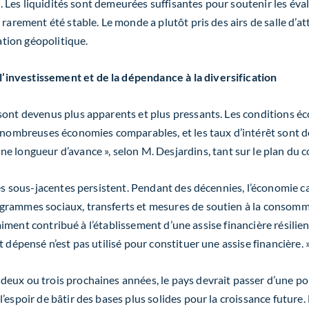
té. Les liquidités sont demeurées suffisantes pour soutenir les éva
 rarement été stable. Le monde a plutôt pris des airs de salle d’a
ation géopolitique.
investissement et de la dépendance à la diversification
 sont devenus plus apparents et plus pressants. Les conditions
e nombreuses économies comparables, et les taux d’intérêt sont de
une longueur d’avance
»
, selon M. Desjardins, tant sur le plan du c
elles sous-jacentes persistent. Pendant des décennies, l’économi
grammes sociaux, transferts et mesures de soutien à la consomma
vraiment contribué à l’établissement d’une assise financière résili
 dépensé n’est pas utilisé pour constituer une assise financière. 
deux ou trois prochaines années, le pays devrait passer d’une p
’espoir de bâtir des bases plus solides pour la croissance futur