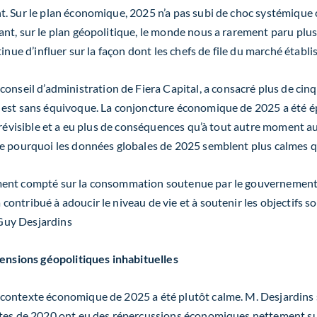
t. Sur le plan économique, 2025 n’a pas subi de choc systémique
nt, sur le plan géopolitique, le monde nous a rarement paru plus
inue d’influer sur la façon dont les chefs de file du marché établ
conseil d’administration de Fiera Capital, a consacré plus de cinq
est sans équivoque. La conjoncture économique de 2025 a été épr
prévisible et a eu plus de conséquences qu’à tout autre moment au
e pourquoi les données globales de 2025 semblent plus calmes que
ent compté sur la consommation soutenue par le gouvernement p
ntribué à adoucir le niveau de vie et à soutenir les objectifs so
Guy Desjardins
nsions géopolitiques inhabituelles
ontexte économique de 2025 a été plutôt calme. M. Desjardins so
ptes de 2020 ont
eu
des répercussions économiques nettement supé