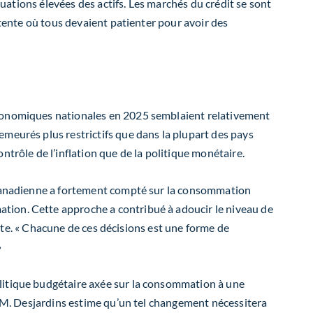
luations élevées des actifs. Les marchés du crédit se sont
ttente où tous devaient patienter pour avoir des
 économiques nationales en 2025 semblaient relativement
meurés plus restrictifs que dans la plupart des pays
ontrôle de l’inflation que de la politique monétaire.
e canadienne a fortement compté sur la consommation
tion. Cette approche a contribué à adoucir le niveau de
ente. « Chacune de ces décisions est une forme de
»
olitique budgétaire axée sur la consommation à une
e. M. Desjardins estime qu’un tel changement nécessitera