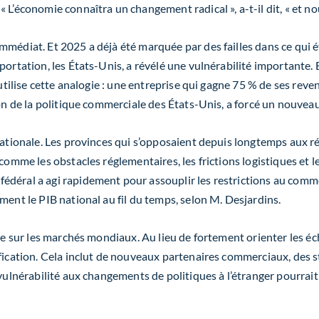
L’économie connaîtra un changement radical », a-t-il dit, « et no
mmédiat. Et 2025 a déjà été marquée par des failles dans ce qui
portation, les États-Unis, a révélé une vulnérabilité importante.
utilise cette analogie : une entreprise qui gagne 75 % de ses revenu
tion de la politique commerciale des États-Unis, a forcé un nouv
e nationale. Les provinces qui s’opposaient depuis longtemps au
comme les obstacles réglementaires, les frictions logistiques et l
déral a agi rapidement pour assouplir les restrictions au commer
ment le PIB national au fil du temps, selon M. Desjardins.
ire sur les marchés mondiaux. Au lieu de fortement orienter les é
fication. Cela inclut de nouveaux partenaires commerciaux, des st
vulnérabilité aux changements de politiques à l’étranger pourrait