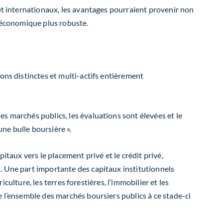
 et internationaux, les avantages pourraient provenir non
e économique plus robuste.
ions distinctes et multi-actifs entièrement
r les marchés publics, les évaluations sont élevées et le
une bulle boursière
»
.
itaux vers le placement privé et le crédit privé,
. Une part importante des capitaux institutionnels
griculture,
les
terres forestières
, l’immobilier et les
e l’ensemble des marchés boursiers publics à ce stade-ci