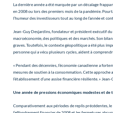
La dernière année a été marquée par un décalage frappan
en 2008 ou lors des premiers mois de la pandémie. Pourta
l’humeur des investisseurs tout au long de l’année et cont
Jean-Guy Desjardins, fondateur et président
exécutif
du 
macroéconomie, des politiques et des marchés. Son bilan 
graves. Toutefois, le contexte géopolitique a été plus im
personne qui a vécu plusieurs cycles, aident à comprendr
«
Pendant des décennies, l’économie canadienne a fortem
mesures de soutien à la consommation. Cette approche a co
l’établissement d’une assise financière résiliente.
»
Jean-
Une année de pressions économiques modestes et de te
Comparativement aux périodes de replis précédentes, le c
l’effondrement financier de 2008 et les fermetures abru