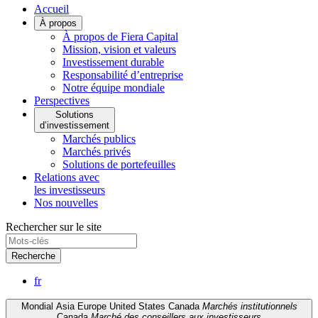
Accueil
À propos
À propos de Fiera Capital
Mission, vision et valeurs
Investissement durable
Responsabilité d’entreprise
Notre équipe mondiale
Perspectives
Solutions
d’investissement
Marchés publics
Marchés privés
Solutions de portefeuilles
Relations avec
les investisseurs
Nos nouvelles
Rechercher sur le site
Recherche
fr
Mondial
Asia
Europe
United States
Canada
Marchés institutionnels
Canada
Marché des conseillers aux investisseurs