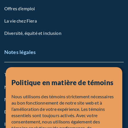
Offres d’emploi
La vie chez Fiera
Diversité, équité et inclusion
Notes légales
Termes et conditions
Politique en matière de témoins
Notre politique sur les témoins
Nous utilisons des témoins strictement nécessaires
Note légale aux personnes des États-Unis
au bon fonctionnement de notre site web et à
l’amélioration de votre expérience. Les témoins
Dénonciation
essentiels sont toujours activés. Avec votre
consentement, nous utilisons également des
Inscriptions et autorités
témoins analytiques/de performance, de