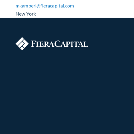
mkamberi​@fieracapital.com
New York