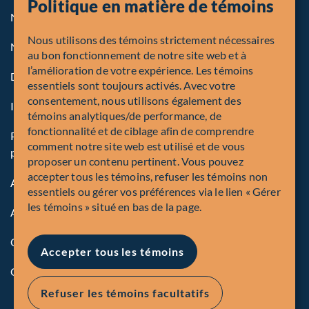
Politique en matière de témoins
Notre politique sur les témoins
Nous utilisons des témoins strictement nécessaires
Note légale aux personnes des États-Unis
au bon fonctionnement de notre site web et à
l’amélioration de votre expérience. Les témoins
Dénonciation
essentiels sont toujours activés. Avec votre
consentement, nous utilisons également des
Inscriptions et autorités
témoins analytiques/de performance, de
fonctionnalité et de ciblage afin de comprendre
Politique mondiale sur la protection des renseignements
comment notre site web est utilisé et de vous
personnels de Corporation Fiera Capital
proposer un contenu pertinent. Vous pouvez
accepter tous les témoins, refuser les témoins non
Accessibilité
essentiels ou gérer vos préférences via le lien « Gérer
les témoins » situé en bas de la page.
Avis de sécurité
Conformité
Accepter tous les témoins
Gérer les témions
Refuser les témoins facultatifs