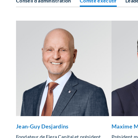
Conseil d’administration
Comité exécutif
Leade
Jean-Guy Desjardins
Maxime M
Fondateur de Fiera Capital et président
Président mo