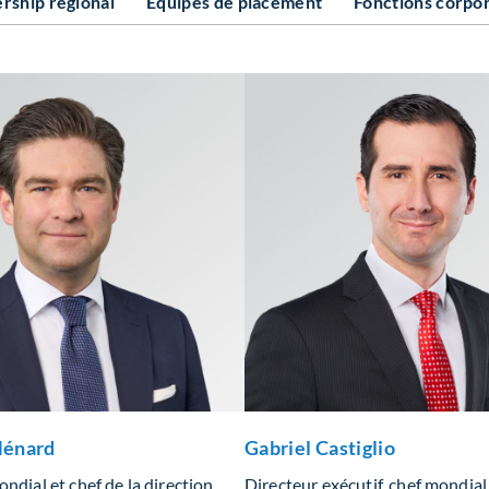
rship régional
Équipes de placement
Fonctions corpo
énard
Gabriel Castiglio
ndial et chef de la direction
Directeur exécutif, chef mondial