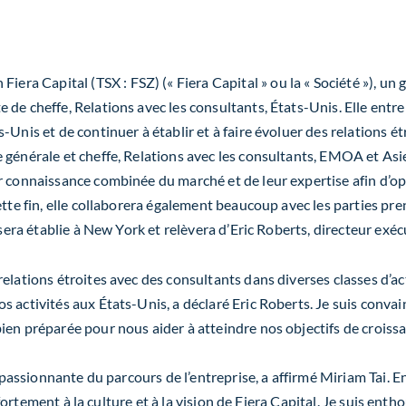
Fiera Capital (TSX : FSZ) (« Fiera Capital » ou la « Société »), un
de cheffe, Relations avec les consultants, États-Unis. Elle entrer
-Unis et de continuer à établir et à faire évoluer des relations 
générale et cheffe, Relations avec les consultants, EMOA et Asie
 connaissance combinée du marché et de leur expertise afin d’opti
tte fin, elle collaborera également beaucoup avec les parties pren
sera établie à New York et relèvera d’Eric Roberts, directeur exécu
elations étroites avec des consultants dans diverses classes d’a
 activités aux États-Unis, a déclaré Eric Roberts. Je suis convain
en préparée pour nous aider à atteindre nos objectifs de croissa
e passionnante du parcours de l’entreprise, a affirmé Miriam Tai. 
e fortement à la culture et à la vision de Fiera Capital. Je suis ent