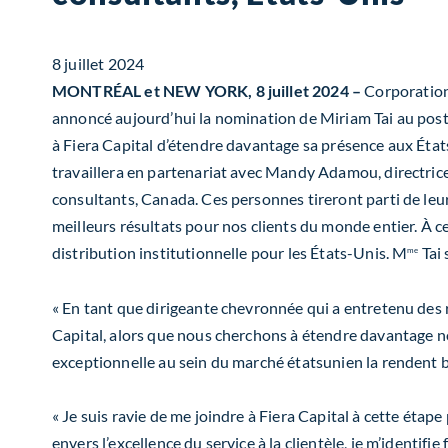
8 juillet 2024
MONTRÉAL et NEW YORK, 8 juillet 2024 –
Corporation 
annoncé aujourd’hui la nomination de Miriam Tai au poste 
à Fiera Capital d’étendre davantage sa présence aux États
travaillera en partenariat avec Mandy Adamou, directrice 
consultants, Canada. Ces personnes tireront parti de leur
meilleurs résultats pour nos clients du monde entier. À ce
distribution institutionnelle pour les États-Unis. M
Tai 
me
« En tant que dirigeante chevronnée qui a entretenu des r
Capital, alors que nous cherchons à étendre davantage nos
exceptionnelle au sein du marché étatsunien la rendent bi
« Je suis ravie de me joindre à Fiera Capital à cette étap
envers l’excellence du service à la clientèle, je m’identifi