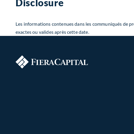
Disclosure
Les informations contenues dans les communiqués de press
exactes ou valides après cette date.