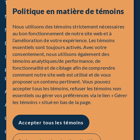
Termes et conditions
Politique en matière de témoins
Notre politique sur les témoins
Nous utilisons des témoins strictement nécessaires
Note légale aux personnes des États-Unis
au bon fonctionnement de notre site web et à
l’amélioration de votre expérience. Les témoins
Dénonciation
essentiels sont toujours activés. Avec votre
consentement, nous utilisons également des
Inscriptions et autorités
témoins analytiques/de performance, de
fonctionnalité et de ciblage afin de comprendre
Politique mondiale sur la protection des renseignements
comment notre site web est utilisé et de vous
personnels de Corporation Fiera Capital
proposer un contenu pertinent. Vous pouvez
accepter tous les témoins, refuser les témoins non
Accessibilité
essentiels ou gérer vos préférences via le lien « Gérer
les témoins » situé en bas de la page.
Avis de sécurité
Conformité
Accepter tous les témoins
Gérer les témions