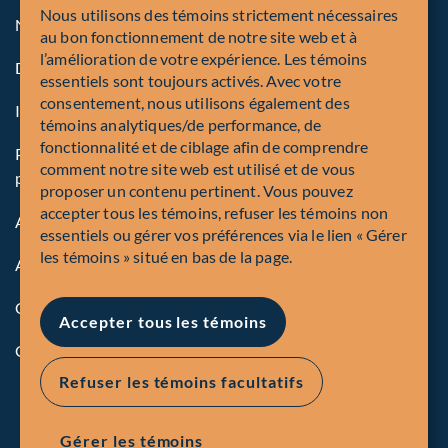
Nous utilisons des témoins strictement nécessaires
Note légale aux personnes des États-Unis
au bon fonctionnement de notre site web et à
l’amélioration de votre expérience. Les témoins
Dénonciation
essentiels sont toujours activés. Avec votre
consentement, nous utilisons également des
Inscriptions et autorités
témoins analytiques/de performance, de
fonctionnalité et de ciblage afin de comprendre
Politique mondiale sur la protection des renseignements
comment notre site web est utilisé et de vous
personnels de Corporation Fiera Capital
proposer un contenu pertinent. Vous pouvez
accepter tous les témoins, refuser les témoins non
Accessibilité
essentiels ou gérer vos préférences via le lien « Gérer
les témoins » situé en bas de la page.
Avis de sécurité
Conformité
Accepter tous les témoins
Gérer les témions
Refuser les témoins facultatifs
Gérer les témoins
EN
FR
© Corporation Fiera Capital